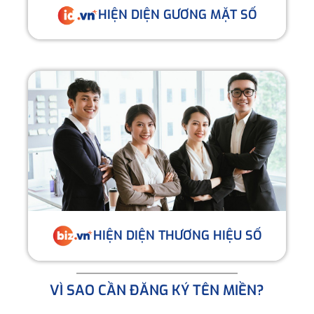
HIỆN DIỆN GƯƠNG MẶT SỐ
HIỆN DIỆN THƯƠNG HIỆU SỐ
VÌ SAO CẦN ĐĂNG KÝ TÊN MIỀN?