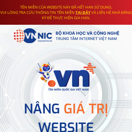
TÊN MIỀN CỦA WEBSITE NÀY ĐÃ HẾT HẠN SỬ DỤNG.
VUI LÒNG TRA CỨU THÔNG TIN TÊN MIỀN
TẠI ĐÂY
VÀ LIÊN HỆ NHÀ ĐĂNG
KÝ ĐỂ THỰC HIỆN GIA HẠN.
NÂNG
GIÁ TRỊ
WEBSITE