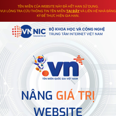
TÊN MIỀN CỦA WEBSITE NÀY ĐÃ HẾT HẠN SỬ DỤNG.
VUI LÒNG TRA CỨU THÔNG TIN TÊN MIỀN
TẠI ĐÂY
VÀ LIÊN HỆ NHÀ ĐĂNG
KÝ ĐỂ THỰC HIỆN GIA HẠN.
NÂNG
GIÁ TRỊ
WEBSITE