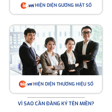
HIỆN DIỆN GƯƠNG MẶT SỐ
HIỆN DIỆN THƯƠNG HIỆU SỐ
VÌ SAO CẦN ĐĂNG KÝ TÊN MIỀN?